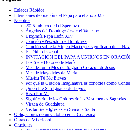
Enlaces Rápidos
Intenciones de oración del Papa para el año 2025
Nosotros
2025 Jubileo de la Esperanza
Ángelus del Domingo desde el Vaticano
Biografía Papa León XIV
Canción «Pescador de Hombres»
Canción sobre la Virgen María y el significado de la Na
El Triduo Pascual
INVITACIÓN DEL PAPA A UNIRNOS EN ORACIÓ
Los Siete Dolores de María
Mes de Junio Mes del Sagrado Corazón de Jesús
Mes de Mayo Mes de María
Música Tú Me Elevas
Por qué la Oración Imaginativa es conocida como Conte
Quién fue San Ignacio de Loyola
Reza Por Mí
Significado de los Colores de las Vestimentas Sagradas
Virgen de Guadalupe
Visitar Siete Iglesias en Semana Santa
Obligaciones de un Católico en la Cuaresma
Obras de Misericordia
Oraciones