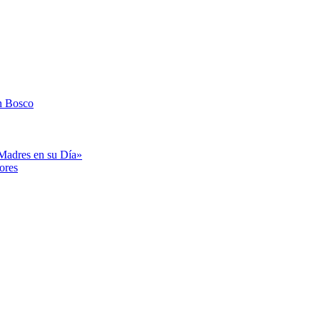
n Bosco
«Madres en su Día»
ores