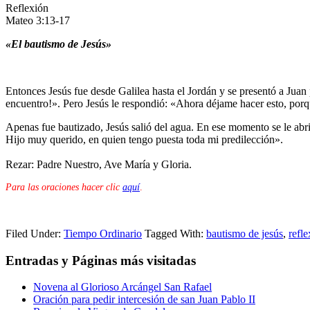
Reflexión
Mateo 3:13-17
«El bautismo de Jesús»
Entonces Jesús fue desde Galilea hasta el Jordán y se presentó a Juan p
encuentro!». Pero Jesús le respondió: «Ahora déjame hacer esto, porq
Apenas fue bautizado, Jesús salió del agua. En ese momento se le abrie
Hijo muy querido, en quien tengo puesta toda mi predilección».
Rezar: Padre Nuestro, Ave María y Gloria.
Para las oraciones hacer clic
aquí
.
Filed Under:
Tiempo Ordinario
Tagged With:
bautismo de jesús
,
refle
Entradas y Páginas más visitadas
Novena al Glorioso Arcángel San Rafael
Oración para pedir intercesión de san Juan Pablo II