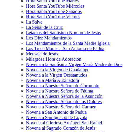
Hora Santa YouTube Martes
Hora Santa YouTube Miércoles
Hora Santa YouTube Sábados
Hora Santa YouTube Viernes
La Salve
La Señal de la Cruz
Letanías del Santísimo Nombre de Jesús
Los Diez Mandamientos
Los Mandamientos de la Santa Madre Iglesia
Los Trece Martes a San Antonio de Padua
Mensaje de Jesús
Milagrosa Hora de Adoración
Novena a la Santísima Virgen María Madre de Dios
Novena a la Virgen de Guadalupe
Novena a la Virgen Desatanudos
Novena a María Auxiliadora
Novena a Nuestra Señora de Coromoto
Novena a Nuestra Señora de Fátima
Novena a Nuestra Señora de la Asunción
Novena a Nuestra Señora de los Dolores
Novena a Nuestra Señora del Carmen
Novena a San Antonio de Padua
Novena a San Ignacio de Loyola
Novena al Glorioso Arcángel San Rafael
Novena al Sagrado Corazón de Jesús