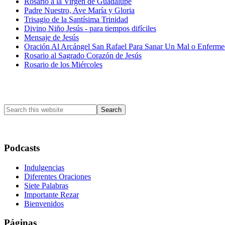
Rosario a la Virgen de Guadalupe
Padre Nuestro, Ave María y Gloria
Trisagio de la Santísima Trinidad
Divino Niño Jesús - para tiempos difíciles
Mensaje de Jesús
Oración Al Arcángel San Rafael Para Sanar Un Mal o Enferm
Rosario al Sagrado Corazón de Jesús
Rosario de los Miércoles
Primary
Sidebar
Search
this
website
Podcasts
Indulgencias
Diferentes Oraciones
Siete Palabras
Importante Rezar
Bienvenidos
Páginas