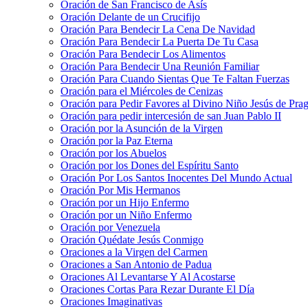
Oración de San Francisco de Asís
Oración Delante de un Crucifijo
Oración Para Bendecir La Cena De Navidad
Oración Para Bendecir La Puerta De Tu Casa
Oración Para Bendecir Los Alimentos
Oración Para Bendecir Una Reunión Familiar
Oración Para Cuando Sientas Que Te Faltan Fuerzas
Oración para el Miércoles de Cenizas
Oración para Pedir Favores al Divino Niño Jesús de Pra
Oración para pedir intercesión de san Juan Pablo II
Oración por la Asunción de la Virgen
Oración por la Paz Eterna
Oración por los Abuelos
Oración por los Dones del Espíritu Santo
Oración Por Los Santos Inocentes Del Mundo Actual
Oración Por Mis Hermanos
Oración por un Hijo Enfermo
Oración por un Niño Enfermo
Oración por Venezuela
Oración Quédate Jesús Conmigo
Oraciones a la Virgen del Carmen
Oraciones a San Antonio de Padua
Oraciones Al Levantarse Y Al Acostarse
Oraciones Cortas Para Rezar Durante El Día
Oraciones Imaginativas