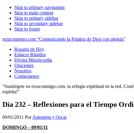
Skip to primary navigation
Skip to main content
Skip to primary sidebar
Skip to secondary sidebar
Skip to footer
rezaconmigo.com “Comunicando la Palabra de Dios con alegría”
Rosario de Hoy
Enlaces Rápidos
Divina Misericordia
Oraciones
Nosotros
Contactarnos
“Sumérgete en rezaconmigo.com, tu refugio espiritual en la red. Conécta
espíritu!”
Día 232 – Reflexiones para el Tiempo Ord
09/01/2011
Por
Antonieta y Oscar
DOMINGO – 09/01/11