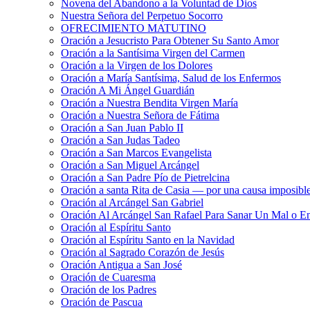
Novena del Abandono a la Voluntad de Dios
Nuestra Señora del Perpetuo Socorro
OFRECIMIENTO MATUTINO
Oración a Jesucristo Para Obtener Su Santo Amor
Oración a la Santísima Virgen del Carmen
Oración a la Virgen de los Dolores
Oración a María Santísima, Salud de los Enfermos
Oración A Mi Ángel Guardián
Oración a Nuestra Bendita Virgen María
Oración a Nuestra Señora de Fátima
Oración a San Juan Pablo II
Oración a San Judas Tadeo
Oración a San Marcos Evangelista
Oración a San Miguel Arcángel
Oración a San Padre Pío de Pietrelcina
Oración a santa Rita de Casia — por una causa imposibl
Oración al Arcángel San Gabriel
Oración Al Arcángel San Rafael Para Sanar Un Mal o E
Oración al Espíritu Santo
Oración al Espíritu Santo en la Navidad
Oración al Sagrado Corazón de Jesús
Oración Antigua a San José
Oración de Cuaresma
Oración de los Padres
Oración de Pascua