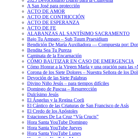
2025 Devocionario Diario para la Cuaresma
A San José para protección
ACTO DE AMOR
ACTO DE CONTRICCIÓN
ACTO DE ESPERANZA
ACTO DE FE
ALABANZAS AL SANTÍSIMO SACRAMENTO
Bajo Tu Amparo – Sub Tuum Praesidium
Bendición De María Auxiliadora — Compuesta por: Do
Bendita Sea Tu Pureza
Caminata de la Encarnación
CÓMO BAUTIZAR EN CASO DE EMERGENCIA
Cómo Honrar a la Virgen María y una oración para las 
Corona de los Siete Dolores – Nuestra Señora de los Dol
Devoción de las Siete Palabras
Divino Niño Jesús – para tiempos difíciles
Domingo de Pascua – Resurrección
Dulcísimo Jesús
El Ángelus y la Regina Coeli
El Cántico de las Criaturas de San Francisco de Asís
El Credo de los Apóstoles
Estaciones De La Cruz “Vía Crucis”
Hora Santa YouTube Domingo
Hora Santa YouTube Jueves
Hora Santa YouTube Lunes