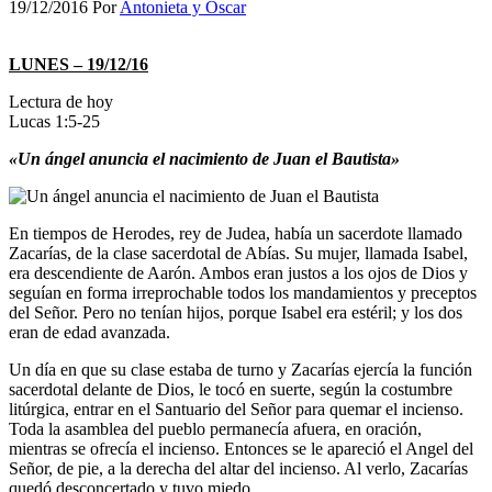
19/12/2016
Por
Antonieta y Oscar
LUNES – 19/12/16
Lectura de hoy
Lucas 1:5-25
«Un ángel anuncia el nacimiento de Juan el Bautista»
En tiempos de Herodes, rey de Judea, había un sacerdote llamado
Zacarías, de la clase sacerdotal de Abías. Su mujer, llamada Isabel,
era descendiente de Aarón. Ambos eran justos a los ojos de Dios y
seguían en forma irreprochable todos los mandamientos y preceptos
del Señor. Pero no tenían hijos, porque Isabel era estéril; y los dos
eran de edad avanzada.
Un día en que su clase estaba de turno y Zacarías ejercía la función
sacerdotal delante de Dios, le tocó en suerte, según la costumbre
litúrgica, entrar en el Santuario del Señor para quemar el incienso.
Toda la asamblea del pueblo permanecía afuera, en oración,
mientras se ofrecía el incienso. Entonces se le apareció el Angel del
Señor, de pie, a la derecha del altar del incienso. Al verlo, Zacarías
quedó desconcertado y tuvo miedo.