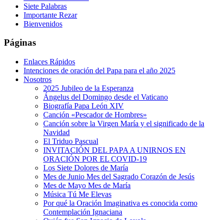
Siete Palabras
Importante Rezar
Bienvenidos
Páginas
Enlaces Rápidos
Intenciones de oración del Papa para el año 2025
Nosotros
2025 Jubileo de la Esperanza
Ángelus del Domingo desde el Vaticano
Biografía Papa León XIV
Canción «Pescador de Hombres»
Canción sobre la Virgen María y el significado de la
Navidad
El Triduo Pascual
INVITACIÓN DEL PAPA A UNIRNOS EN
ORACIÓN POR EL COVID-19
Los Siete Dolores de María
Mes de Junio Mes del Sagrado Corazón de Jesús
Mes de Mayo Mes de María
Música Tú Me Elevas
Por qué la Oración Imaginativa es conocida como
Contemplación Ignaciana