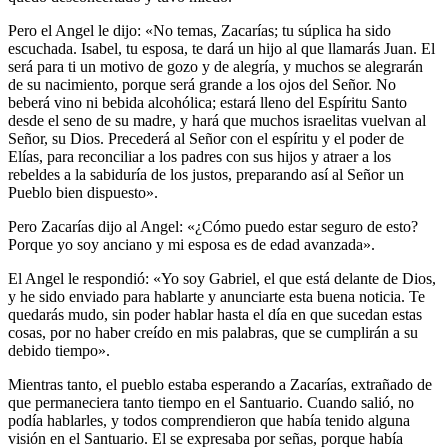
Pero el Angel le dijo: «No temas, Zacarías; tu súplica ha sido
escuchada. Isabel, tu esposa, te dará un hijo al que llamarás Juan. El
será para ti un motivo de gozo y de alegría, y muchos se alegrarán
de su nacimiento, porque será grande a los ojos del Señor. No
beberá vino ni bebida alcohólica; estará lleno del Espíritu Santo
desde el seno de su madre, y hará que muchos israelitas vuelvan al
Señor, su Dios. Precederá al Señor con el espíritu y el poder de
Elías, para reconciliar a los padres con sus hijos y atraer a los
rebeldes a la sabiduría de los justos, preparando así al Señor un
Pueblo bien dispuesto».
Pero Zacarías dijo al Angel: «¿Cómo puedo estar seguro de esto?
Porque yo soy anciano y mi esposa es de edad avanzada».
El Angel le respondió: «Yo soy Gabriel, el que está delante de Dios,
y he sido enviado para hablarte y anunciarte esta buena noticia. Te
quedarás mudo, sin poder hablar hasta el día en que sucedan estas
cosas, por no haber creído en mis palabras, que se cumplirán a su
debido tiempo».
Mientras tanto, el pueblo estaba esperando a Zacarías, extrañado de
que permaneciera tanto tiempo en el Santuario. Cuando salió, no
podía hablarles, y todos comprendieron que había tenido alguna
visión en el Santuario. El se expresaba por señas, porque había