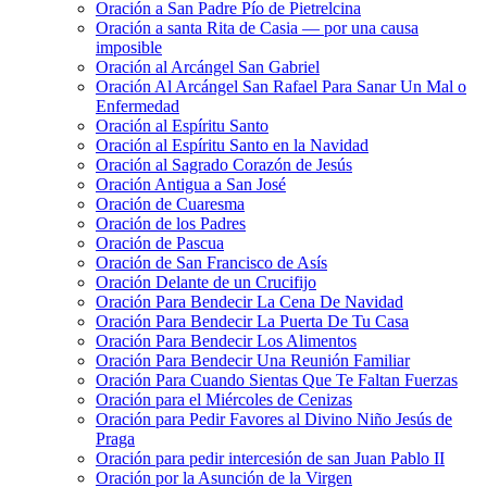
Oración a San Padre Pío de Pietrelcina
Oración a santa Rita de Casia — por una causa
imposible
Oración al Arcángel San Gabriel
Oración Al Arcángel San Rafael Para Sanar Un Mal o
Enfermedad
Oración al Espíritu Santo
Oración al Espíritu Santo en la Navidad
Oración al Sagrado Corazón de Jesús
Oración Antigua a San José
Oración de Cuaresma
Oración de los Padres
Oración de Pascua
Oración de San Francisco de Asís
Oración Delante de un Crucifijo
Oración Para Bendecir La Cena De Navidad
Oración Para Bendecir La Puerta De Tu Casa
Oración Para Bendecir Los Alimentos
Oración Para Bendecir Una Reunión Familiar
Oración Para Cuando Sientas Que Te Faltan Fuerzas
Oración para el Miércoles de Cenizas
Oración para Pedir Favores al Divino Niño Jesús de
Praga
Oración para pedir intercesión de san Juan Pablo II
Oración por la Asunción de la Virgen