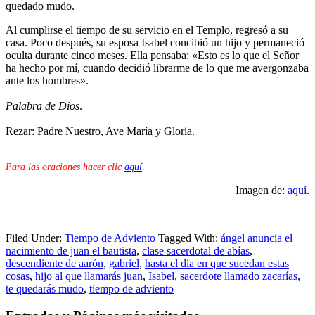
quedado mudo.
Al cumplirse el tiempo de su servicio en el Templo, regresó a su
casa. Poco después, su esposa Isabel concibió un hijo y permaneció
oculta durante cinco meses. Ella pensaba: «Esto es lo que el Señor
ha hecho por mí, cuando decidió librarme de lo que me avergonzaba
ante los hombres».
Palabra de Dios
.
Rezar: Padre Nuestro, Ave María y Gloria.
Para las oraciones hacer clic
aquí
.
Imagen de:
aquí
.
Filed Under:
Tiempo de Adviento
Tagged With:
ángel anuncia el
nacimiento de juan el bautista
,
clase sacerdotal de abías
,
descendiente de aarón
,
gabriel
,
hasta el día en que sucedan estas
cosas
,
hijo al que llamarás juan
,
Isabel
,
sacerdote llamado zacarías
,
te quedarás mudo
,
tiempo de adviento