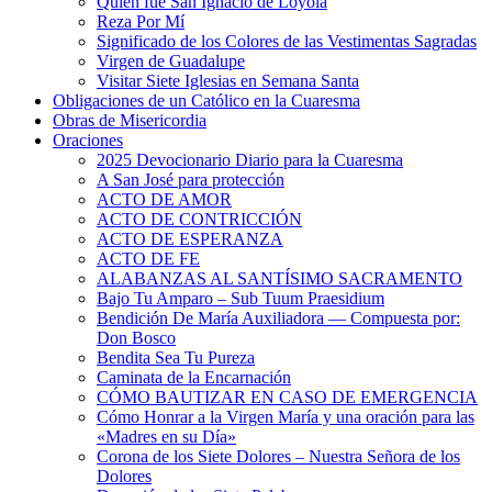
Quién fue San Ignacio de Loyola
Reza Por Mí
Significado de los Colores de las Vestimentas Sagradas
Virgen de Guadalupe
Visitar Siete Iglesias en Semana Santa
Obligaciones de un Católico en la Cuaresma
Obras de Misericordia
Oraciones
2025 Devocionario Diario para la Cuaresma
A San José para protección
ACTO DE AMOR
ACTO DE CONTRICCIÓN
ACTO DE ESPERANZA
ACTO DE FE
ALABANZAS AL SANTÍSIMO SACRAMENTO
Bajo Tu Amparo – Sub Tuum Praesidium
Bendición De María Auxiliadora — Compuesta por:
Don Bosco
Bendita Sea Tu Pureza
Caminata de la Encarnación
CÓMO BAUTIZAR EN CASO DE EMERGENCIA
Cómo Honrar a la Virgen María y una oración para las
«Madres en su Día»
Corona de los Siete Dolores – Nuestra Señora de los
Dolores