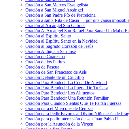
Oración a San Marcos Evangelista
Oración a San Miguel Arcángel
Oración a San Padre Pío de Pietrelcina
Oración a santa Rita de Casia — por una causa imposibl
Oración al Arcángel San Gabriel
Oración Al Arcángel San Rafael Para Sanar Un Mal o E
Oración al Espíritu Santo
Oración al Espíritu Santo en la Navidad
Oración al Sagrado Corazón de Jesús
Oración Antigua a San José
Oración de Cuaresma
Oración de los Padres
Oración de Pascua
Oración de San Francisco de Asís
Oración Delante de un Crucifijo
Oración Para Bendecir La Cena De Navidad
Oración Para Bendecir La Puerta De Tu Casa
Oración Para Bendecir Los Alimentos
Oración Para Bendecir Una Reunión Familiar
Oración Para Cuando Sientas Que Te Faltan Fuerzas
Oración para el Miércoles de Cenizas
Oración para Pedir Favores al Divino Niño Jesús de Pra
Oración para pedir intercesión de san Juan Pablo II
Oración por la Asunción de la Virgen