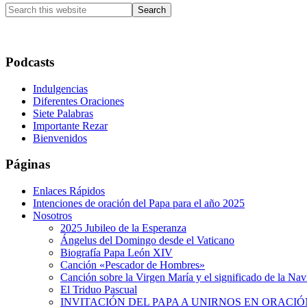
Search
this
website
Podcasts
Indulgencias
Diferentes Oraciones
Siete Palabras
Importante Rezar
Bienvenidos
Páginas
Enlaces Rápidos
Intenciones de oración del Papa para el año 2025
Nosotros
2025 Jubileo de la Esperanza
Ángelus del Domingo desde el Vaticano
Biografía Papa León XIV
Canción «Pescador de Hombres»
Canción sobre la Virgen María y el significado de la Na
El Triduo Pascual
INVITACIÓN DEL PAPA A UNIRNOS EN ORACIÓ