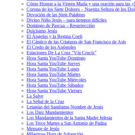
Cómo Honrar a la Virgen María y una oración para las 
Corona de los Siete Dolores – Nuestra Señora de los Dol
Devoción de las Siete Palabras
Divino Niño Jesús – para tiempos difíciles
Domingo de Pascua – Resurrección
Dulcísimo Jesús
El Ángelus y la Regina Coeli
El Cántico de las Criaturas de San Francisco de Asís
El Credo de los Apóstoles
Estaciones De La Cruz “Vía Crucis”
Hora Santa YouTube Domingo
Hora Santa YouTube Jueves
Hora Santa YouTube Lunes
Hora Santa YouTube Martes
Hora Santa YouTube Miércoles
Hora Santa YouTube Sábados
Hora Santa YouTube Viernes
La Salve
La Señal de la Cruz
Letanías del Santísimo Nombre de Jesús
Los Diez Mandamientos
Los Mandamientos de la Santa Madre Iglesia
Los Trece Martes a San Antonio de Padua
Mensaje de Jesús
Milagrosa Hora de Adoración