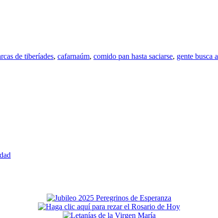
rcas de tiberíades
,
cafarnaúm
,
comido pan hasta saciarse
,
gente busca a
edad