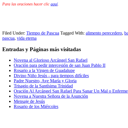
Para las oraciones hacer clic
aquí
.
Filed Under:
Tiempo de Pascua
Tagged With:
alimento perecedero
,
ba
pascua
,
vida eterna
Entradas y Páginas más visitadas
Novena al Glorioso Arcángel San Rafael
Oración para pedir intercesión de san Juan Pablo II
Rosario a la Virgen de Guadalupe
Divino Niño Jesús - para tiempos difíciles
Padre Nuestro, Ave María y Gloria
Trisagio de la Santísima Trinidad
Oración Al Arcángel San Rafael Para Sanar Un Mal o Enferm
Novena a Nuestra Señora de la Asunción
Mensaje de Jesús
Rosario de los Miércoles
Primary
Sidebar