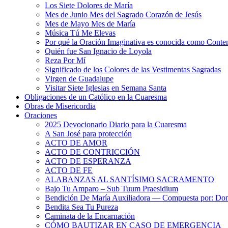
Los Siete Dolores de María
Mes de Junio Mes del Sagrado Corazón de Jesús
Mes de Mayo Mes de María
Música Tú Me Elevas
Por qué la Oración Imaginativa es conocida como Conte
Quién fue San Ignacio de Loyola
Reza Por Mí
Significado de los Colores de las Vestimentas Sagradas
Virgen de Guadalupe
Visitar Siete Iglesias en Semana Santa
Obligaciones de un Católico en la Cuaresma
Obras de Misericordia
Oraciones
2025 Devocionario Diario para la Cuaresma
A San José para protección
ACTO DE AMOR
ACTO DE CONTRICCIÓN
ACTO DE ESPERANZA
ACTO DE FE
ALABANZAS AL SANTÍSIMO SACRAMENTO
Bajo Tu Amparo – Sub Tuum Praesidium
Bendición De María Auxiliadora — Compuesta por: Do
Bendita Sea Tu Pureza
Caminata de la Encarnación
CÓMO BAUTIZAR EN CASO DE EMERGENCIA