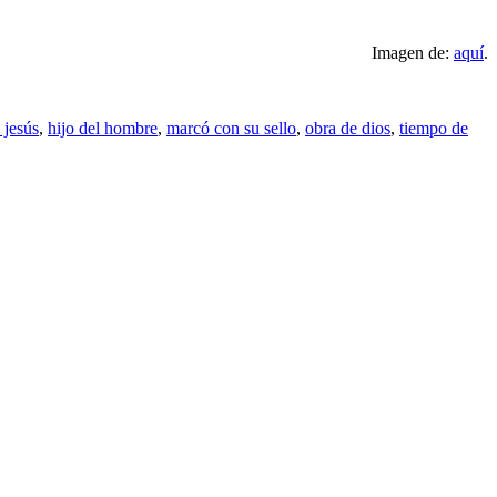
Imagen de:
aquí
.
 jesús
,
hijo del hombre
,
marcó con su sello
,
obra de dios
,
tiempo de