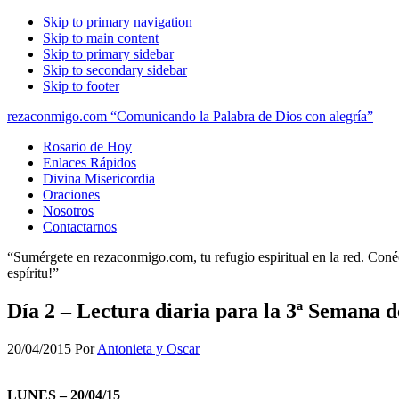
Skip to primary navigation
Skip to main content
Skip to primary sidebar
Skip to secondary sidebar
Skip to footer
rezaconmigo.com “Comunicando la Palabra de Dios con alegría”
Rosario de Hoy
Enlaces Rápidos
Divina Misericordia
Oraciones
Nosotros
Contactarnos
“Sumérgete en rezaconmigo.com, tu refugio espiritual en la red. Conécta
espíritu!”
Día 2 – Lectura diaria para la 3ª Semana 
20/04/2015
Por
Antonieta y Oscar
LUNES – 20/04/15