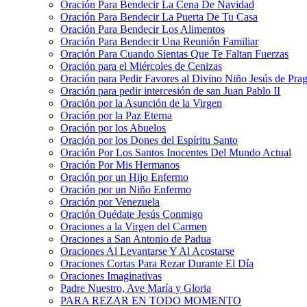
Oración Para Bendecir La Cena De Navidad
Oración Para Bendecir La Puerta De Tu Casa
Oración Para Bendecir Los Alimentos
Oración Para Bendecir Una Reunión Familiar
Oración Para Cuando Sientas Que Te Faltan Fuerzas
Oración para el Miércoles de Cenizas
Oración para Pedir Favores al Divino Niño Jesús de Pra
Oración para pedir intercesión de san Juan Pablo II
Oración por la Asunción de la Virgen
Oración por la Paz Eterna
Oración por los Abuelos
Oración por los Dones del Espíritu Santo
Oración Por Los Santos Inocentes Del Mundo Actual
Oración Por Mis Hermanos
Oración por un Hijo Enfermo
Oración por un Niño Enfermo
Oración por Venezuela
Oración Quédate Jesús Conmigo
Oraciones a la Virgen del Carmen
Oraciones a San Antonio de Padua
Oraciones Al Levantarse Y Al Acostarse
Oraciones Cortas Para Rezar Durante El Día
Oraciones Imaginativas
Padre Nuestro, Ave María y Gloria
PARA REZAR EN TODO MOMENTO