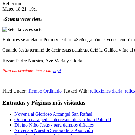
Reflexión
Mateo 18:21. 19:1
«Setenta veces siete»
Entonces se adelantó Pedro y le dijo: «Señor, ¿cuántas veces tendré 
Cuando Jesús terminó de decir estas palabras, dejó la Galilea y fue al t
Rezar: Padre Nuestro, Ave María y Gloria.
Para las oraciones hacer clic
aquí
.
Filed Under:
Tiempo Ordinario
Tagged With:
reflexiones diaria
,
refle
Entradas y Páginas más visitadas
Novena al Glorioso Arcángel San Rafael
Oración para pedir intercesión de san Juan Pablo II
Divino Niño Jesús - para tiempos difíciles
Novena a Nuestra Señora de la Asunción