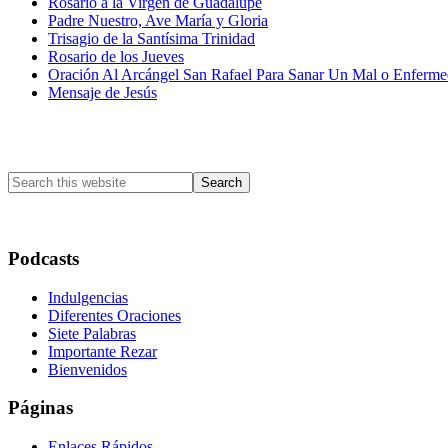
Rosario a la Virgen de Guadalupe
Padre Nuestro, Ave María y Gloria
Trisagio de la Santísima Trinidad
Rosario de los Jueves
Oración Al Arcángel San Rafael Para Sanar Un Mal o Enferm
Mensaje de Jesús
Primary
Sidebar
Search
this
website
Podcasts
Indulgencias
Diferentes Oraciones
Siete Palabras
Importante Rezar
Bienvenidos
Páginas
Enlaces Rápidos