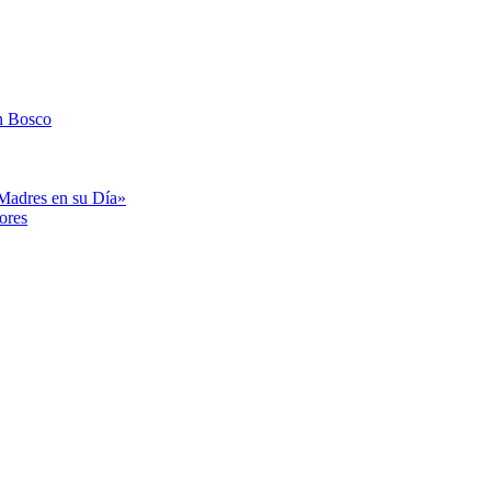
n Bosco
«Madres en su Día»
ores