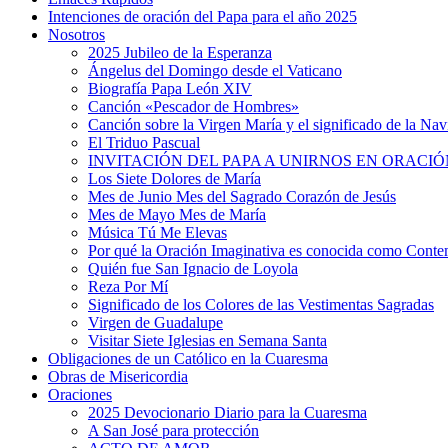
Intenciones de oración del Papa para el año 2025
Nosotros
2025 Jubileo de la Esperanza
Ángelus del Domingo desde el Vaticano
Biografía Papa León XIV
Canción «Pescador de Hombres»
Canción sobre la Virgen María y el significado de la Na
El Triduo Pascual
INVITACIÓN DEL PAPA A UNIRNOS EN ORACIÓ
Los Siete Dolores de María
Mes de Junio Mes del Sagrado Corazón de Jesús
Mes de Mayo Mes de María
Música Tú Me Elevas
Por qué la Oración Imaginativa es conocida como Conte
Quién fue San Ignacio de Loyola
Reza Por Mí
Significado de los Colores de las Vestimentas Sagradas
Virgen de Guadalupe
Visitar Siete Iglesias en Semana Santa
Obligaciones de un Católico en la Cuaresma
Obras de Misericordia
Oraciones
2025 Devocionario Diario para la Cuaresma
A San José para protección