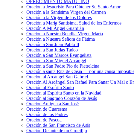
OFRECIMIENTO MATUTINO
Oración a Jesucristo Para Obtener Su Santo Amor
Oración a la Santísima Virgen del Carmen
Oración a la Virgen de los Dolores
Oración a María Santísima, Salud de los Enfermos
Oración A Mi Ángel Guardián
Oración a Nuestra Bendita Virgen María
Oración a Nuestra Señora de Fátima
Oración a San Juan Pablo II
Oración a San Judas Tadeo
Oración a San Marcos Evangelista
Oración a San Miguel Arcángel
Oración a San Padre Pío de Pietrelcina
Oración a santa Rita de Casia — por una causa imposibl
Oración al Arcángel San Gabriel
Oración Al Arcángel San Rafael Para Sanar Un Mal o E
Oración al Espíritu Santo
Oración al Espíritu Santo en la Navidad
Oración al Sagrado Corazón de Jesús
Oración Antigua a San José
Oración de Cuaresma
Oración de los Padres
Oración de Pascua
Oración de San Francisco de Asís
Oración Delante de un Crucifijo