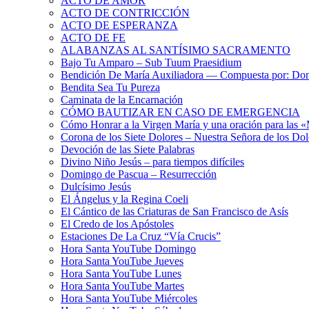
ACTO DE AMOR
ACTO DE CONTRICCIÓN
ACTO DE ESPERANZA
ACTO DE FE
ALABANZAS AL SANTÍSIMO SACRAMENTO
Bajo Tu Amparo – Sub Tuum Praesidium
Bendición De María Auxiliadora — Compuesta por: Do
Bendita Sea Tu Pureza
Caminata de la Encarnación
CÓMO BAUTIZAR EN CASO DE EMERGENCIA
Cómo Honrar a la Virgen María y una oración para las 
Corona de los Siete Dolores – Nuestra Señora de los Dol
Devoción de las Siete Palabras
Divino Niño Jesús – para tiempos difíciles
Domingo de Pascua – Resurrección
Dulcísimo Jesús
El Ángelus y la Regina Coeli
El Cántico de las Criaturas de San Francisco de Asís
El Credo de los Apóstoles
Estaciones De La Cruz “Vía Crucis”
Hora Santa YouTube Domingo
Hora Santa YouTube Jueves
Hora Santa YouTube Lunes
Hora Santa YouTube Martes
Hora Santa YouTube Miércoles