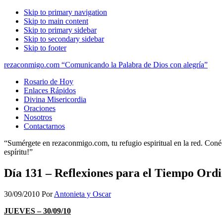
Skip to primary navigation
Skip to main content
Skip to primary sidebar
Skip to secondary sidebar
Skip to footer
rezaconmigo.com “Comunicando la Palabra de Dios con alegría”
Rosario de Hoy
Enlaces Rápidos
Divina Misericordia
Oraciones
Nosotros
Contactarnos
“Sumérgete en rezaconmigo.com, tu refugio espiritual en la red. Conécta
espíritu!”
Día 131 – Reflexiones para el Tiempo Ord
30/09/2010
Por
Antonieta y Oscar
JUEVES – 30/09/10