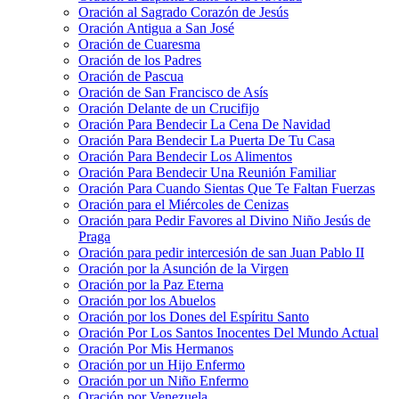
Oración al Sagrado Corazón de Jesús
Oración Antigua a San José
Oración de Cuaresma
Oración de los Padres
Oración de Pascua
Oración de San Francisco de Asís
Oración Delante de un Crucifijo
Oración Para Bendecir La Cena De Navidad
Oración Para Bendecir La Puerta De Tu Casa
Oración Para Bendecir Los Alimentos
Oración Para Bendecir Una Reunión Familiar
Oración Para Cuando Sientas Que Te Faltan Fuerzas
Oración para el Miércoles de Cenizas
Oración para Pedir Favores al Divino Niño Jesús de
Praga
Oración para pedir intercesión de san Juan Pablo II
Oración por la Asunción de la Virgen
Oración por la Paz Eterna
Oración por los Abuelos
Oración por los Dones del Espíritu Santo
Oración Por Los Santos Inocentes Del Mundo Actual
Oración Por Mis Hermanos
Oración por un Hijo Enfermo
Oración por un Niño Enfermo
Oración por Venezuela