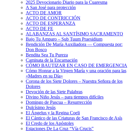
2025 Devocionario Diario para la Cuaresma
A San José para protección
ACTO DE AMOR
ACTO DE CONTRICCIÓN
ACTO DE ESPERANZA
ACTO DE FE
ALABANZAS AL SANTÍSIMO SACRAMENTO
Bajo Tu Amparo – Sub Tuum Praesidium
Bendición De María Auxiliadora — Compuesta por:
Don Bosco
Bendita Sea Tu Pureza
Caminata de la Encarnación
CÓMO BAUTIZAR EN CASO DE EMERGENCIA
Cómo Honrar a la Virgen María y una oración para las
«Madres en su Día»
Corona de los Siete Dolores – Nuestra Señora de los
Dolores
Devoción de las Siete Palabras
Divino Niño Jesús – para tiempos difíciles
Domingo de Pascua – Resurrección
Dulcísimo Jesús
El Ángelus y la Regina Coeli
El Cántico de las Criaturas de San Francisco de Asís
El Credo de los Apóstoles
Estaciones De La Cruz “Vía Crucis”