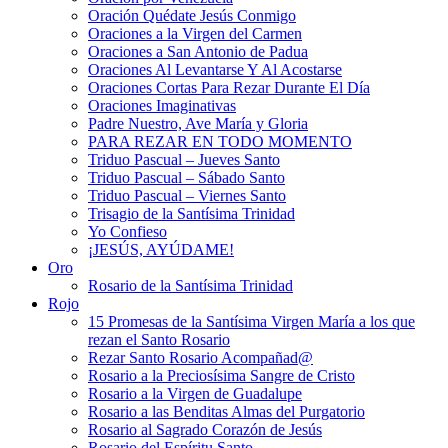
Oración Quédate Jesús Conmigo
Oraciones a la Virgen del Carmen
Oraciones a San Antonio de Padua
Oraciones Al Levantarse Y Al Acostarse
Oraciones Cortas Para Rezar Durante El Día
Oraciones Imaginativas
Padre Nuestro, Ave María y Gloria
PARA REZAR EN TODO MOMENTO
Triduo Pascual – Jueves Santo
Triduo Pascual – Sábado Santo
Triduo Pascual – Viernes Santo
Trisagio de la Santísima Trinidad
Yo Confieso
¡JESÚS, AYÚDAME!
Oro
Rosario de la Santísima Trinidad
Rojo
15 Promesas de la Santísima Virgen María a los que
rezan el Santo Rosario
Rezar Santo Rosario Acompañad@
Rosario a la Preciosísima Sangre de Cristo
Rosario a la Virgen de Guadalupe
Rosario a las Benditas Almas del Purgatorio
Rosario al Sagrado Corazón de Jesús
Rosario del Espíritu Santo