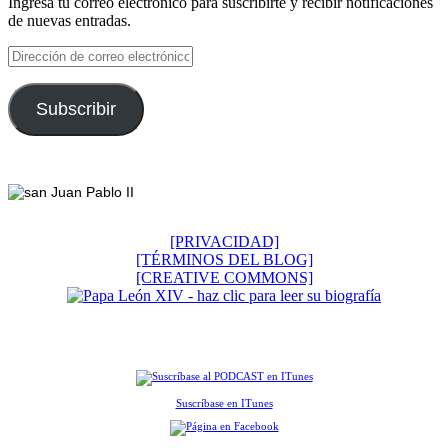
Ingresa tu correo electrónico para suscribirte y recibir notificaciones
de nuevas entradas.
Dirección
de
correo
electrónico
Subscribir
Footer
[PRIVACIDAD]
[TÉRMINOS DEL BLOG]
[CREATIVE COMMONS]
Suscríbase en ITunes