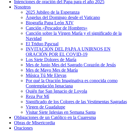
Intenciones de oración del Papa para el año 2025
Nosotros
2025 Jubileo de la Esperanza
Ángelus del Domingo desde el Vaticano
Biografía Papa León XIV
Canción «Pescador de Hombres»
Canción sobre la Virgen María y el significado de la
Navidad
El Triduo Pascual
INVITACIÓN DEL PAPA A UNIRNOS EN
ORACIÓN POR EL COVID-19
Los Siete Dolores de María
Mes de Junio Mes del Sagrado Corazón de Jesús
Mes de Mayo Mes de María
Música Tú Me Elevas
Por qué la Oración Imaginativa es conocida como
Contemplación Ignaciana
Quién fue San Ignacio de Loyola
Reza Por Mí
Significado de los Colores de las Vestimentas Sagradas
Virgen de Guadalupe
Visitar Siete Iglesias en Semana Santa
Obligaciones de un Católico en la Cuaresma
Obras de Misericordia
Oraciones