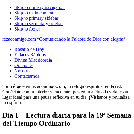
Skip to primary navigation
Skip to main content
Skip to primary sidebar
Skip to secondary sidebar
Skip to footer
rezaconmigo.com “Comunicando la Palabra de Dios con alegría”
Rosario de Hoy
Enlaces Rápidos
Divina Misericordia
Oraciones
Nosotros
Contactarnos
“Sumérgete en rezaconmigo.com, tu refugio espiritual en la red.
Conéctate con tu interior y encuentra paz en tu ajetreada vida; es un
lugar ideal para una pausa reflexiva en tu día. ¡Visítanos y revitaliza
tu espíritu!”
Día 1 – Lectura diaria para la 19ª Semana
del Tiempo Ordinario