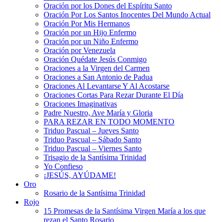
Oración por los Dones del Espíritu Santo
Oración Por Los Santos Inocentes Del Mundo Actual
Oración Por Mis Hermanos
Oración por un Hijo Enfermo
Oración por un Niño Enfermo
Oración por Venezuela
Oración Quédate Jesús Conmigo
Oraciones a la Virgen del Carmen
Oraciones a San Antonio de Padua
Oraciones Al Levantarse Y Al Acostarse
Oraciones Cortas Para Rezar Durante El Día
Oraciones Imaginativas
Padre Nuestro, Ave María y Gloria
PARA REZAR EN TODO MOMENTO
Triduo Pascual – Jueves Santo
Triduo Pascual – Sábado Santo
Triduo Pascual – Viernes Santo
Trisagio de la Santísima Trinidad
Yo Confieso
¡JESÚS, AYÚDAME!
Oro
Rosario de la Santísima Trinidad
Rojo
15 Promesas de la Santísima Virgen María a los que
rezan el Santo Rosario