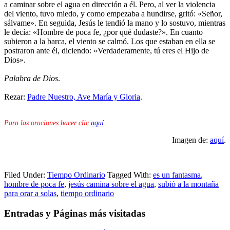
a caminar sobre el agua en dirección a él. Pero, al ver la violencia
del viento, tuvo miedo, y como empezaba a hundirse, gritó: «Señor,
sálvame». En seguida, Jesús le tendió la mano y lo sostuvo, mientras
le decía: «Hombre de poca fe, ¿por qué dudaste?». En cuanto
subieron a la barca, el viento se calmó. Los que estaban en ella se
postraron ante él, diciendo: «Verdaderamente, tú eres el Hijo de
Dios».
Palabra de Dios
.
Rezar:
Padre Nuestro, Ave María y Gloria
.
Para las oraciones hacer clic
aquí
.
Imagen de:
aquí
.
Filed Under:
Tiempo Ordinario
Tagged With:
es un fantasma
,
hombre de poca fe
,
jesús camina sobre el agua
,
subió a la montaña
para orar a solas
,
tiempo ordinario
Entradas y Páginas más visitadas