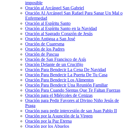
imposible
Oración al Arcángel San Gabriel
Oración Al Arcángel San Rafael Para Sanar Un Mal o
Enfermedad
Oración al Espíritu Santo
Oración al Espíritu Santo en la Navidad
Oración al Sagrado Corazón de Jesús
Oración Antigua a San José
Oración de Cuaresma
Oración de los Padres
Oración de Pascua
Oración de San Francisco de Asís
Oración Delante de un Crucifijo
Oración Para Bendecir La Cena De Navidad
Oración Para Bendecir La Puerta De Tu Casa
Oración Para Bendecir Los Alimentos
Oración Para Bendecir Una Reunión Familiar
Oración Para Cuando Sientas Que Te Faltan Fuerzas
Oración para el Miércoles de Cenizas
Oración para Pedir Favores al Divino Niño Jesús de
Praga
Oración para pedir intercesión de san Juan Pablo II
Oración por la Asunción de la Virgen
Oración por la Paz Eterna
Oración por los Abuelos