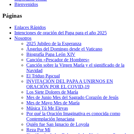
Bienvenidos
Páginas
Enlaces Rápidos
Intenciones de oración del Papa para el año 2025
Nosotros
2025 Jubileo de la Esperanza
Ángelus del Domingo desde el Vaticano
Biografía Papa León XIV
Canción «Pescador de Hombres»
Canción sobre la Virgen María y el significado de la
Navidad
El Triduo Pascual
INVITACIÓN DEL PAPA A UNIRNOS EN
ORACIÓN POR EL COVID-19
Los Siete Dolores de María
Mes de Junio Mes del Sagrado Corazón de Jesús
Mes de Mayo Mes de María
Música Tú Me Elevas
Por qué la Oración Imaginativa es conocida como
Contemplación Ignaciana
Quién fue San Ignacio de Loyola
Reza Por Mí