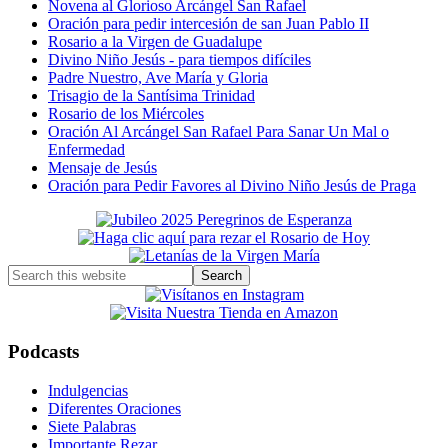
Novena al Glorioso Arcángel San Rafael
Oración para pedir intercesión de san Juan Pablo II
Rosario a la Virgen de Guadalupe
Divino Niño Jesús - para tiempos difíciles
Padre Nuestro, Ave María y Gloria
Trisagio de la Santísima Trinidad
Rosario de los Miércoles
Oración Al Arcángel San Rafael Para Sanar Un Mal o
Enfermedad
Mensaje de Jesús
Oración para Pedir Favores al Divino Niño Jesús de Praga
Primary
Sidebar
Search
this
website
Podcasts
Indulgencias
Diferentes Oraciones
Siete Palabras
Importante Rezar