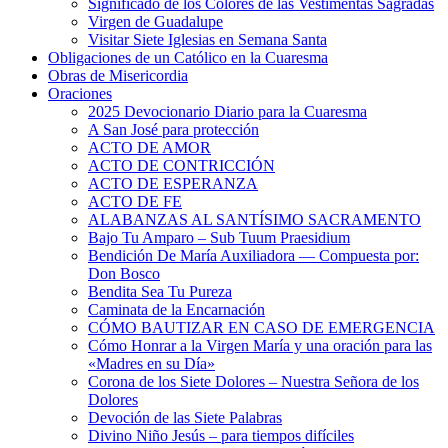
Significado de los Colores de las Vestimentas Sagradas
Virgen de Guadalupe
Visitar Siete Iglesias en Semana Santa
Obligaciones de un Católico en la Cuaresma
Obras de Misericordia
Oraciones
2025 Devocionario Diario para la Cuaresma
A San José para protección
ACTO DE AMOR
ACTO DE CONTRICCIÓN
ACTO DE ESPERANZA
ACTO DE FE
ALABANZAS AL SANTÍSIMO SACRAMENTO
Bajo Tu Amparo – Sub Tuum Praesidium
Bendición De María Auxiliadora — Compuesta por:
Don Bosco
Bendita Sea Tu Pureza
Caminata de la Encarnación
CÓMO BAUTIZAR EN CASO DE EMERGENCIA
Cómo Honrar a la Virgen María y una oración para las
«Madres en su Día»
Corona de los Siete Dolores – Nuestra Señora de los
Dolores
Devoción de las Siete Palabras
Divino Niño Jesús – para tiempos difíciles