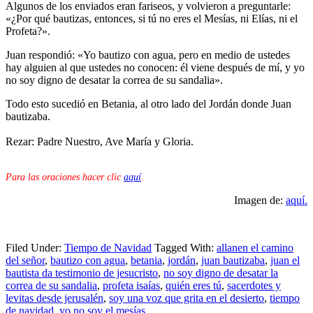
Algunos de los enviados eran fariseos, y volvieron a preguntarle:
«¿Por qué bautizas, entonces, si tú no eres el Mesías, ni Elías, ni el
Profeta?».
Juan respondió: «Yo bautizo con agua, pero en medio de ustedes
hay alguien al que ustedes no conocen: él viene después de mí, y yo
no soy digno de desatar la correa de su sandalia».
Todo esto sucedió en Betania, al otro lado del Jordán donde Juan
bautizaba.
Rezar: Padre Nuestro, Ave María y Gloria.
Para las oraciones hacer clic
aquí
.
Imagen de:
aquí.
Filed Under:
Tiempo de Navidad
Tagged With:
allanen el camino
del señor
,
bautizo con agua
,
betania
,
jordán
,
juan bautizaba
,
juan el
bautista da testimonio de jesucristo
,
no soy digno de desatar la
correa de su sandalia
,
profeta isaías
,
quién eres tú
,
sacerdotes y
levitas desde jerusalén
,
soy una voz que grita en el desierto
,
tiempo
de navidad
,
yo no soy el mesías