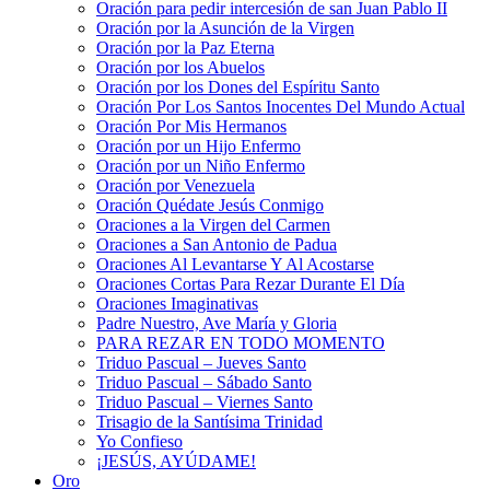
Oración para pedir intercesión de san Juan Pablo II
Oración por la Asunción de la Virgen
Oración por la Paz Eterna
Oración por los Abuelos
Oración por los Dones del Espíritu Santo
Oración Por Los Santos Inocentes Del Mundo Actual
Oración Por Mis Hermanos
Oración por un Hijo Enfermo
Oración por un Niño Enfermo
Oración por Venezuela
Oración Quédate Jesús Conmigo
Oraciones a la Virgen del Carmen
Oraciones a San Antonio de Padua
Oraciones Al Levantarse Y Al Acostarse
Oraciones Cortas Para Rezar Durante El Día
Oraciones Imaginativas
Padre Nuestro, Ave María y Gloria
PARA REZAR EN TODO MOMENTO
Triduo Pascual – Jueves Santo
Triduo Pascual – Sábado Santo
Triduo Pascual – Viernes Santo
Trisagio de la Santísima Trinidad
Yo Confieso
¡JESÚS, AYÚDAME!
Oro