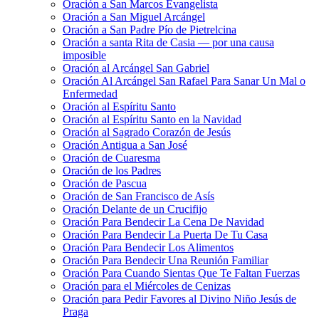
Oración a San Marcos Evangelista
Oración a San Miguel Arcángel
Oración a San Padre Pío de Pietrelcina
Oración a santa Rita de Casia — por una causa
imposible
Oración al Arcángel San Gabriel
Oración Al Arcángel San Rafael Para Sanar Un Mal o
Enfermedad
Oración al Espíritu Santo
Oración al Espíritu Santo en la Navidad
Oración al Sagrado Corazón de Jesús
Oración Antigua a San José
Oración de Cuaresma
Oración de los Padres
Oración de Pascua
Oración de San Francisco de Asís
Oración Delante de un Crucifijo
Oración Para Bendecir La Cena De Navidad
Oración Para Bendecir La Puerta De Tu Casa
Oración Para Bendecir Los Alimentos
Oración Para Bendecir Una Reunión Familiar
Oración Para Cuando Sientas Que Te Faltan Fuerzas
Oración para el Miércoles de Cenizas
Oración para Pedir Favores al Divino Niño Jesús de
Praga