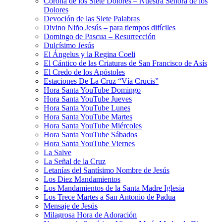
Corona de los Siete Dolores – Nuestra Señora de los
Dolores
Devoción de las Siete Palabras
Divino Niño Jesús – para tiempos difíciles
Domingo de Pascua – Resurrección
Dulcísimo Jesús
El Ángelus y la Regina Coeli
El Cántico de las Criaturas de San Francisco de Asís
El Credo de los Apóstoles
Estaciones De La Cruz “Vía Crucis”
Hora Santa YouTube Domingo
Hora Santa YouTube Jueves
Hora Santa YouTube Lunes
Hora Santa YouTube Martes
Hora Santa YouTube Miércoles
Hora Santa YouTube Sábados
Hora Santa YouTube Viernes
La Salve
La Señal de la Cruz
Letanías del Santísimo Nombre de Jesús
Los Diez Mandamientos
Los Mandamientos de la Santa Madre Iglesia
Los Trece Martes a San Antonio de Padua
Mensaje de Jesús
Milagrosa Hora de Adoración