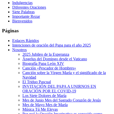
Indulgencias
Diferentes Oraciones
Siete Palabras
Importante Rezar
Bienvenidos
Páginas
Enlaces Rápidos
Intenciones de oración del Papa para el año 2025
Nosotros
2025 Jubileo de la Esperanza
Ángelus del Domingo desde el Vaticano
Biografía Papa León XIV
Canción «Pescador de Hombres»
Canción sobre la Virgen María y el significado de la
Navidad
El Triduo Pascual
INVITACIÓN DEL PAPA A UNIRNOS EN
ORACIÓN POR EL COVID-19
Los Siete Dolores de María
Mes de Junio Mes del Sagrado Corazón de Jesús
Mes de Mayo Mes de María
Música Tú Me Elevas
Por qué la Oración Imaginativa es conocida como