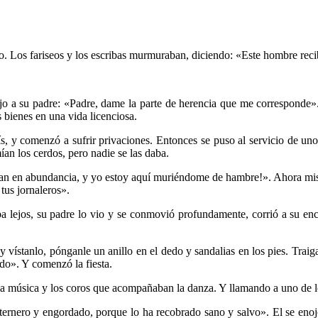
o. Los fariseos y los escribas murmuraban, diciendo: «Este hombre reci
jo a su padre: «Padre, dame la parte de herencia que me corresponde». 
s bienes en una vida licenciosa.
, y comenzó a sufrir privaciones. Entonces se puso al servicio de uno 
an los cerdos, pero nadie se las daba.
pan en abundancia, y yo estoy aquí muriéndome de hambre!». Ahora mismo
tus jornaleros».
a lejos, su padre lo vio y se conmovió profundamente, corrió a su encu
a y vístanlo, pónganle un anillo en el dedo y sandalias en los pies. Tr
ado». Y comenzó la fiesta.
 la música y los coros que acompañaban la danza. Y llamando a uno de los
ernero y engordado, porque lo ha recobrado sano y salvo». El se enojó 