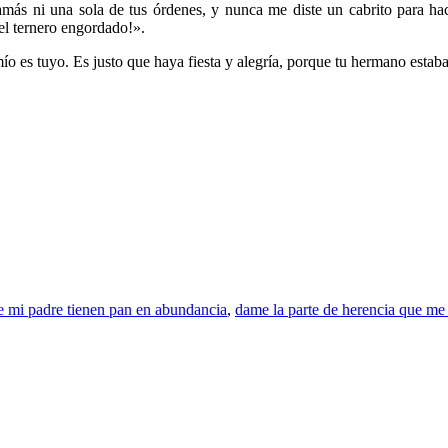
amás ni una sola de tus órdenes, y nunca me diste un cabrito para hac
el ternero engordado!».
mío es tuyo. Es justo que haya fiesta y alegría, porque tu hermano estab
de mi padre tienen pan en abundancia
,
dame la parte de herencia que me