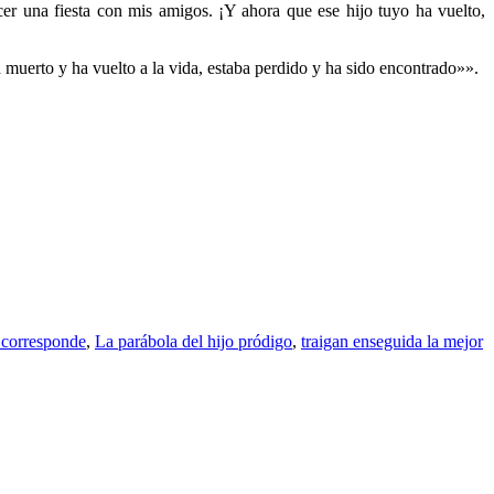
er una fiesta con mis amigos. ¡Y ahora que ese hijo tuyo ha vuelto,
a muerto y ha vuelto a la vida, estaba perdido y ha sido encontrado»».
 corresponde
,
La parábola del hijo pródigo
,
traigan enseguida la mejor