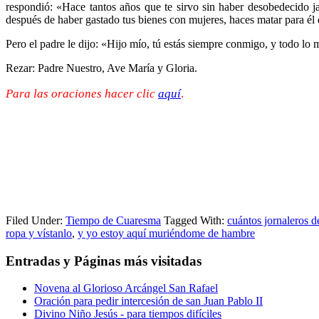
respondió: «Hace tantos años que te sirvo sin haber desobedecido j
después de haber gastado tus bienes con mujeres, haces matar para él 
Pero el padre le dijo: «Hijo mío, tú estás siempre conmigo, y todo lo 
Rezar: Padre Nuestro, Ave María y Gloria.
Para las oraciones hacer clic
aquí
.
Filed Under:
Tiempo de Cuaresma
Tagged With:
cuántos jornaleros 
ropa y vístanlo
,
y yo estoy aquí muriéndome de hambre
Entradas y Páginas más visitadas
Novena al Glorioso Arcángel San Rafael
Oración para pedir intercesión de san Juan Pablo II
Divino Niño Jesús - para tiempos difíciles