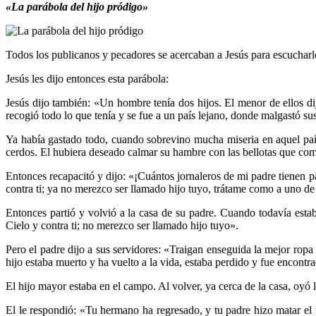
«La parábola del hijo pródigo»
Todos los publicanos y pecadores se acercaban a Jesús para escucharl
Jesús les dijo entonces esta parábola:
Jesús dijo también: «Un hombre tenía dos hijos. El menor de ellos di
recogió todo lo que tenía y se fue a un país lejano, donde malgastó su
Ya había gastado todo, cuando sobrevino mucha miseria en aquel país
cerdos. El hubiera deseado calmar su hambre con las bellotas que comí
Entonces recapacitó y dijo: «¡Cuántos jornaleros de mi padre tienen 
contra ti; ya no merezco ser llamado hijo tuyo, trátame como a uno de 
Entonces partió y volvió a la casa de su padre. Cuando todavía estab
Cielo y contra ti; no merezco ser llamado hijo tuyo».
Pero el padre dijo a sus servidores: «Traigan enseguida la mejor rop
hijo estaba muerto y ha vuelto a la vida, estaba perdido y fue encontr
El hijo mayor estaba en el campo. Al volver, ya cerca de la casa, oyó
El le respondió: «Tu hermano ha regresado, y tu padre hizo matar el t