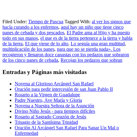
Filed Under:
Tiempo de Pascua
Tagged With:
al ver los signos que
hacía curando a los enfermos
,
aquí hay un niño que tiene cinco
panes de cebada y dos pescados
,
El Padre ama al Hijo y ha puesto
todo en sus manos
,
el que es de la tierra pertenece a la tierra y habla
de la tierra
,
El que viene de lo alto
,
Lo seguía una gran multitud
,
multiplicación de los panes
,
para que no se pierda nada». Los
recogieron y llenaron doce canastas con los pedazos que sobraron
de los cinco panes de cebada
,
Recojan los pedazos que sobran
Entradas y Páginas más visitadas
Novena al Glorioso Arcángel San Rafael
Oración para pedir intercesión de san Juan Pablo II
Rosario a la Virgen de Guadalupe
Padre Nuestro, Ave María y Gloria
Novena a Nuestra Señora de la Asunción
Divino Niño Jesús - para tiempos difíciles
Rosario al Sagrado Corazón de Jesús
Trisagio de la Santísima Trinidad
Oración Al Arcángel San Rafael Para Sanar Un Mal o
Enfermedad