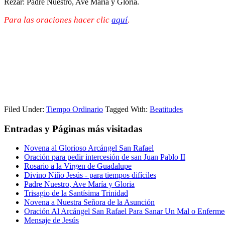
Rezar: Padre Nuestro, Ave María y Gloria.
Para las oraciones hacer clic
aquí
.
Filed Under:
Tiempo Ordinario
Tagged With:
Beatitudes
Entradas y Páginas más visitadas
Novena al Glorioso Arcángel San Rafael
Oración para pedir intercesión de san Juan Pablo II
Rosario a la Virgen de Guadalupe
Divino Niño Jesús - para tiempos difíciles
Padre Nuestro, Ave María y Gloria
Trisagio de la Santísima Trinidad
Novena a Nuestra Señora de la Asunción
Oración Al Arcángel San Rafael Para Sanar Un Mal o Enferm
Mensaje de Jesús