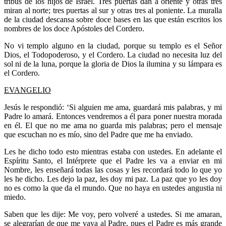
tribus de los hijos de Israel. Tres puertas dan a oriente y otras tres
miran al norte; tres puertas al sur y otras tres al poniente. La muralla
de la ciudad descansa sobre doce bases en las que están escritos los
nombres de los doce Apóstoles del Cordero.
No vi templo alguno en la ciudad, porque su templo es el Señor
Dios, el Todopoderoso, y el Cordero. La ciudad no necesita luz del
sol ni de la luna, porque la gloria de Dios la ilumina y su lámpara es
el Cordero.
EVANGELIO
Jesús le respondió: ‘Si alguien me ama, guardará mis palabras, y mi
Padre lo amará. Entonces vendremos a él para poner nuestra morada
en él. El que no me ama no guarda mis palabras; pero el mensaje
que escuchan no es mío, sino del Padre que me ha enviado.
Les he dicho todo esto mientras estaba con ustedes. En adelante el
Espíritu Santo, el Intérprete que el Padre les va a enviar en mi
Nombre, les enseñará todas las cosas y les recordará todo lo que yo
les he dicho. Les dejo la paz, les doy mi paz. La paz que yo les doy
no es como la que da el mundo. Que no haya en ustedes angustia ni
miedo.
Saben que les dije: Me voy, pero volveré a ustedes. Si me amaran,
se alegrarían de que me vaya al Padre, pues el Padre es más grande