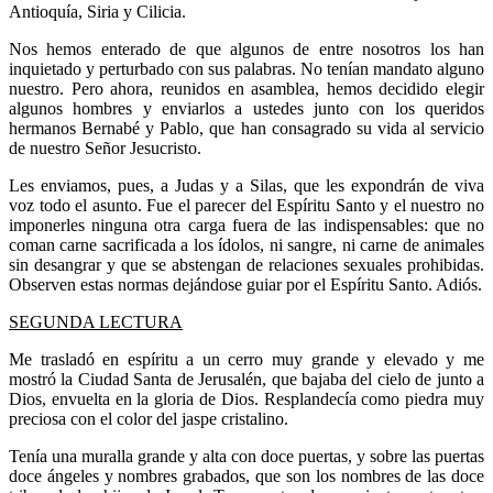
Antioquía, Siria y Cilicia.
Nos hemos enterado de que algunos de entre nosotros los han
inquietado y perturbado con sus palabras. No tenían mandato alguno
nuestro. Pero ahora, reunidos en asamblea, hemos decidido elegir
algunos hombres y enviarlos a ustedes junto con los queridos
hermanos Bernabé y Pablo, que han consagrado su vida al servicio
de nuestro Señor Jesucristo.
Les enviamos, pues, a Judas y a Silas, que les expondrán de viva
voz todo el asunto. Fue el parecer del Espíritu Santo y el nuestro no
imponerles ninguna otra carga fuera de las indispensables: que no
coman carne sacrificada a los ídolos, ni sangre, ni carne de animales
sin desangrar y que se abstengan de relaciones sexuales prohibidas.
Observen estas normas dejándose guiar por el Espíritu Santo. Adiós.
SEGUNDA LECTURA
Me trasladó en espíritu a un cerro muy grande y elevado y me
mostró la Ciudad Santa de Jerusalén, que bajaba del cielo de junto a
Dios, envuelta en la gloria de Dios. Resplandecía como piedra muy
preciosa con el color del jaspe cristalino.
Tenía una muralla grande y alta con doce puertas, y sobre las puertas
doce ángeles y nombres grabados, que son los nombres de las doce