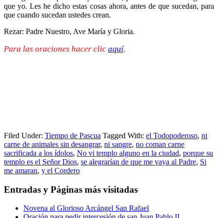
que yo. Les he dicho estas cosas ahora, antes de que sucedan, para
que cuando sucedan ustedes crean.
Rezar: Padre Nuestro, Ave María y Gloria.
Para las oraciones hacer clic
aquí
.
Filed Under:
Tiempo de Pascua
Tagged With:
el Todopoderoso
,
ni
carne de animales sin desangrar
,
ni sangre
,
no coman carne
sacrificada a los ídolos
,
No vi templo alguno en la ciudad
,
porque su
templo es el Señor Dios
,
se alegrarían de que me vaya al Padre
,
Si
me amaran
,
y el Cordero
Entradas y Páginas más visitadas
Novena al Glorioso Arcángel San Rafael
Oración para pedir intercesión de san Juan Pablo II