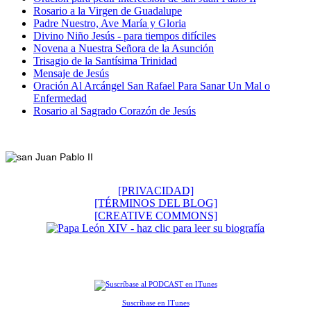
Rosario a la Virgen de Guadalupe
Padre Nuestro, Ave María y Gloria
Divino Niño Jesús - para tiempos difíciles
Novena a Nuestra Señora de la Asunción
Trisagio de la Santísima Trinidad
Mensaje de Jesús
Oración Al Arcángel San Rafael Para Sanar Un Mal o
Enfermedad
Rosario al Sagrado Corazón de Jesús
Footer
[PRIVACIDAD]
[TÉRMINOS DEL BLOG]
[CREATIVE COMMONS]
Suscríbase en ITunes