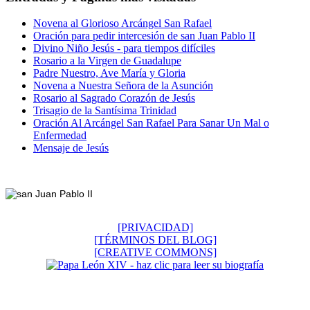
Novena al Glorioso Arcángel San Rafael
Oración para pedir intercesión de san Juan Pablo II
Divino Niño Jesús - para tiempos difíciles
Rosario a la Virgen de Guadalupe
Padre Nuestro, Ave María y Gloria
Novena a Nuestra Señora de la Asunción
Rosario al Sagrado Corazón de Jesús
Trisagio de la Santísima Trinidad
Oración Al Arcángel San Rafael Para Sanar Un Mal o
Enfermedad
Mensaje de Jesús
Footer
[PRIVACIDAD]
[TÉRMINOS DEL BLOG]
[CREATIVE COMMONS]