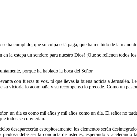
o se ha cumplido, que su culpa está paga, que ha recibido de la mano de
n en la estepa un sendero para nuestro Dios! ¡Que se rellenen todos los 
 juntamente, porque ha hablado la boca del Señor.
evanta con fuerza tu voz, tú que llevas la buena noticia a Jerusalén. Le
de su victoria lo acompaña y su recompensa lo precede. Como un pastor,
eñor, un día es como mil años y mil años como un día. El señor no tar
que todos se conviertan.
cielos desaparecerán estrepitosamente; los elementos serán desintegrados 
y piadosa debe ser la conducta de ustedes, esperando y acelerando l