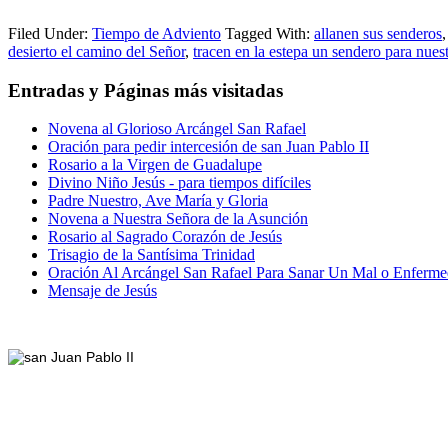
Filed Under:
Tiempo de Adviento
Tagged With:
allanen sus senderos
desierto el camino del Señor
,
tracen en la estepa un sendero para nues
Entradas y Páginas más visitadas
Novena al Glorioso Arcángel San Rafael
Oración para pedir intercesión de san Juan Pablo II
Rosario a la Virgen de Guadalupe
Divino Niño Jesús - para tiempos difíciles
Padre Nuestro, Ave María y Gloria
Novena a Nuestra Señora de la Asunción
Rosario al Sagrado Corazón de Jesús
Trisagio de la Santísima Trinidad
Oración Al Arcángel San Rafael Para Sanar Un Mal o Enferm
Mensaje de Jesús
Footer