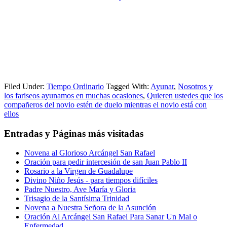
Filed Under:
Tiempo Ordinario
Tagged With:
Ayunar
,
Nosotros y
los fariseos ayunamos en muchas ocasiones
,
Quieren ustedes que los
compañeros del novio estén de duelo mientras el novio está con
ellos
Entradas y Páginas más visitadas
Novena al Glorioso Arcángel San Rafael
Oración para pedir intercesión de san Juan Pablo II
Rosario a la Virgen de Guadalupe
Divino Niño Jesús - para tiempos difíciles
Padre Nuestro, Ave María y Gloria
Trisagio de la Santísima Trinidad
Novena a Nuestra Señora de la Asunción
Oración Al Arcángel San Rafael Para Sanar Un Mal o
Enfermedad