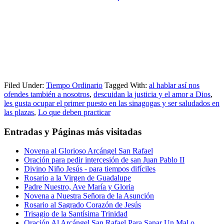
Filed Under:
Tiempo Ordinario
Tagged With:
al hablar así nos
ofendes también a nosotros
,
descuidan la justicia y el amor a Dios
,
les gusta ocupar el primer puesto en las sinagogas y ser saludados en
las plazas
,
Lo que deben practicar
Entradas y Páginas más visitadas
Novena al Glorioso Arcángel San Rafael
Oración para pedir intercesión de san Juan Pablo II
Divino Niño Jesús - para tiempos difíciles
Rosario a la Virgen de Guadalupe
Padre Nuestro, Ave María y Gloria
Novena a Nuestra Señora de la Asunción
Rosario al Sagrado Corazón de Jesús
Trisagio de la Santísima Trinidad
Oración Al Arcángel San Rafael Para Sanar Un Mal o