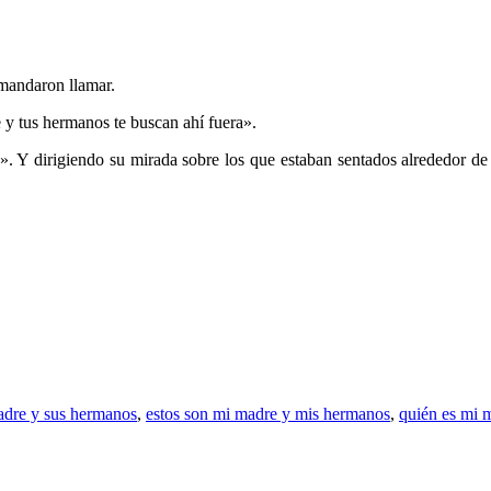
mandaron llamar.
e y tus hermanos te buscan ahí fuera».
. Y dirigiendo su mirada sobre los que estaban sentados alrededor de 
adre y sus hermanos
,
estos son mi madre y mis hermanos
,
quién es mi 