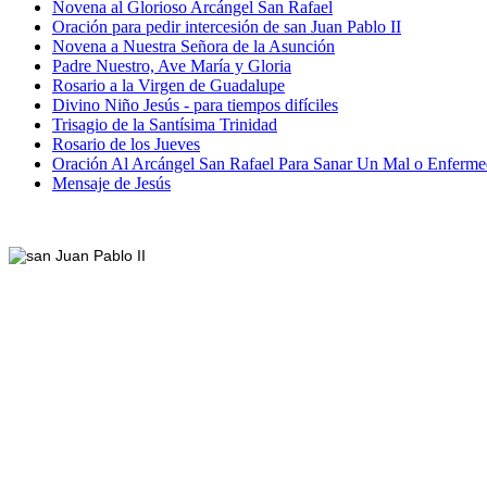
Novena al Glorioso Arcángel San Rafael
Oración para pedir intercesión de san Juan Pablo II
Novena a Nuestra Señora de la Asunción
Padre Nuestro, Ave María y Gloria
Rosario a la Virgen de Guadalupe
Divino Niño Jesús - para tiempos difíciles
Trisagio de la Santísima Trinidad
Rosario de los Jueves
Oración Al Arcángel San Rafael Para Sanar Un Mal o Enferm
Mensaje de Jesús
Footer