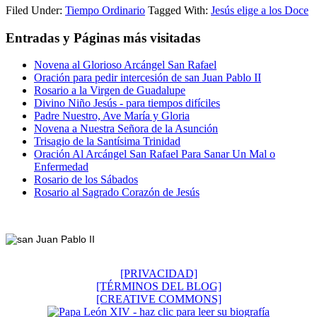
Filed Under:
Tiempo Ordinario
Tagged With:
Jesús elige a los Doce
Entradas y Páginas más visitadas
Novena al Glorioso Arcángel San Rafael
Oración para pedir intercesión de san Juan Pablo II
Rosario a la Virgen de Guadalupe
Divino Niño Jesús - para tiempos difíciles
Padre Nuestro, Ave María y Gloria
Novena a Nuestra Señora de la Asunción
Trisagio de la Santísima Trinidad
Oración Al Arcángel San Rafael Para Sanar Un Mal o
Enfermedad
Rosario de los Sábados
Rosario al Sagrado Corazón de Jesús
Footer
[PRIVACIDAD]
[TÉRMINOS DEL BLOG]
[CREATIVE COMMONS]