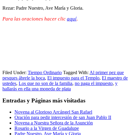
Rezar: Padre Nuestro, Ave María y Gloria.
Para las oraciones hacer clic
aquí
.
Filed Under:
Tiempo Ordinario
Tagged With:
Al primer pez que
pesques ábrele la boca
,
El impuesto para el Templo
,
El maestro de
ustedes
,
Los que no son de la familia
,
no paga el impuesto
,
y
hallarás en ella una moneda de plata
Entradas y Páginas más visitadas
Novena al Glorioso Arcángel San Rafael
Oración para pedir intercesión de san Juan Pablo II
Novena a Nuestra Señora de la Asunción
Rosario a la Virgen de Guadalupe
Padre Nuestro, Ave María y Gloria