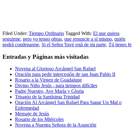
Filed Under:
Tiempo Ordinario
Tagged With:
El que quiera
seguirme
,
pero yo tengo obras
,
que renuncie a sí mismo
,
quién
podrá condenarme
,
Si el Señor Yavé está de mi parte
,
Tú tienes fe
Entradas y Páginas más visitadas
Novena al Glorioso Arcángel San Rafael
Oración para pedir intercesión de san Juan Pablo II
Rosario a la Virgen de Guadalupe
Divino Niño Jesús - para tiempos difíciles
Padre Nuestro, Ave María y Gloria
Trisagio de la Santísima Trinidad
Oración Al Arcángel San Rafael Para Sanar Un Mal o
Enfermedad
Mensaje de Jesús
Rosario de los Miércoles
Novena a Nuestra Señora de la Asunción
Footer