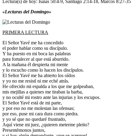
Lectura(s) de hoy: Isaías 50:4-9, Santiago 2:14-18, Marcos 8:27-35
«Lecturas del Domingo»
PRIMERA LECTURA
El Señor Yavé me ha concedido
el poder hablar como su discípulo.
Y ha puesto en mi boca las palabras
para fortalecer al que está aburrido.
A la mañana él despierta mi mente
y lo escucho como lo hacen los discípulos.
El Señor Yavé me ha abierto los oídos
y yo no me resistí ni me eché atrás.
He ofrecido mi espalda a los que me golpeaban,
mis mejillas a quienes me tiraban la barba,
y no oculté mi rostro ante las injurias y los escupos.
El Señor Yavé está de mi parte,
y por eso no me molestan las ofensas;
por eso, puse mi cara dura como piedra.
y yo sé que no quedaré frustrado,
Aquí viene mi juez, ¿quieren meterme pleito?
Presentémonos juntos,
y si hay algún demandante, ¡que se acerque!