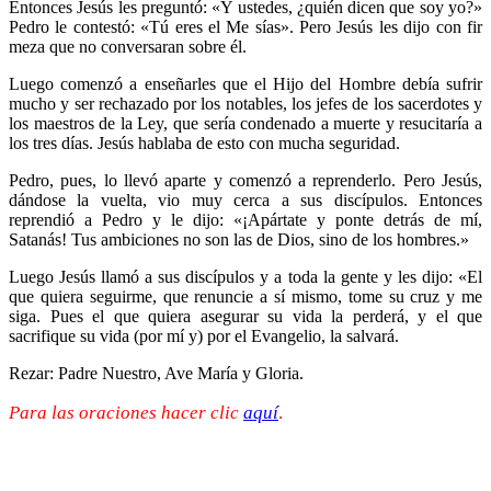
Entonces Jesús les preguntó: «Y ustedes, ¿quién dicen que soy yo?»
Pedro le contestó: «Tú eres el Me sías». Pero Jesús les dijo con fir
meza que no conversaran sobre él.
Luego comenzó a enseñarles que el Hijo del Hombre debía sufrir
mucho y ser rechazado por los notables, los jefes de los sacerdotes y
los maestros de la Ley, que sería condenado a muerte y resucitaría a
los tres días. Jesús hablaba de esto con mucha seguridad.
Pedro, pues, lo llevó aparte y comenzó a reprenderlo. Pero Jesús,
dándose la vuelta, vio muy cerca a sus discípulos. Entonces
reprendió a Pedro y le dijo: «¡Apártate y ponte detrás de mí,
Satanás! Tus ambiciones no son las de Dios, sino de los hombres.»
Luego Jesús llamó a sus discípulos y a toda la gente y les dijo: «El
que quiera seguirme, que renuncie a sí mismo, tome su cruz y me
siga. Pues el que quiera asegurar su vida la perderá, y el que
sacrifique su vida (por mí y) por el Evangelio, la salvará.
Rezar: Padre Nuestro, Ave María y Gloria.
Para las oraciones hacer clic
aquí
.