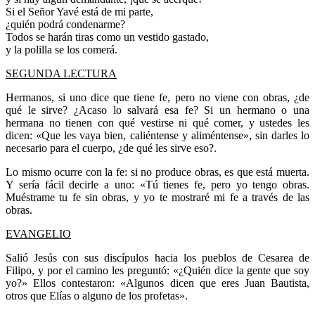
Si el Señor Yavé está de mi parte,
¿quién podrá condenarme?
Todos se harán tiras como un vestido gastado,
y la polilla se los comerá.
SEGUNDA LECTURA
Hermanos, si uno dice que tiene fe, pero no viene con obras, ¿de
qué le sirve? ¿Acaso lo salvará esa fe? Si un hermano o una
hermana no tienen con qué vestirse ni qué comer, y ustedes les
dicen: «Que les vaya bien, caliéntense y aliméntense», sin darles lo
necesario para el cuerpo, ¿de qué les sirve eso?.
Lo mismo ocurre con la fe: si no produce obras, es que está muerta.
Y sería fácil decirle a uno: «Tú tienes fe, pero yo tengo obras.
Muéstrame tu fe sin obras, y yo te mostraré mi fe a través de las
obras.
EVANGELIO
Salió Jesús con sus discípulos hacia los pueblos de Cesarea de
Filipo, y por el camino les preguntó: «¿Quién dice la gente que soy
yo?» Ellos contestaron: «Algunos dicen que eres Juan Bautista,
otros que Elías o alguno de los profetas».