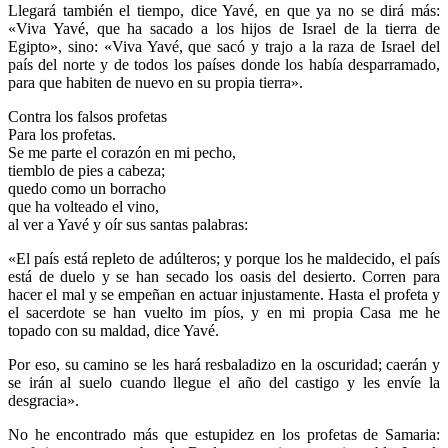
Llegará también el tiempo, dice Yavé, en que ya no se dirá más:
«Viva Yavé, que ha sacado a los hijos de Israel de la tierra de
Egipto», sino: «Viva Yavé, que sacó y trajo a la raza de Israel del
país del norte y de todos los países donde los había desparramado,
para que habiten de nuevo en su propia tierra».
Contra los falsos profetas
Para los profetas.
Se me parte el corazón en mi pecho,
tiemblo de pies a cabeza;
quedo como un borracho
que ha volteado el vino,
al ver a Yavé y oír sus santas palabras:
«El país está repleto de adúlteros; y porque los he maldecido, el país
está de duelo y se han secado los oasis del desierto. Corren para
hacer el mal y se empeñan en actuar injustamente. Hasta el profeta y
el sacerdote se han vuelto im píos, y en mi propia Casa me he
topado con su maldad, dice Yavé.
Por eso, su camino se les hará resbaladizo en la oscuridad; caerán y
se irán al suelo cuando llegue el año del castigo y les envíe la
desgracia».
No he encontrado más que estupidez en los profetas de Samaria: