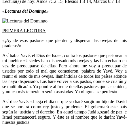
Lectura(s) de hoy: Amós 7:12-15, Efesios 1:3-14, Marcos 6:7-13
«Lecturas del Domingo»
PRIMERA LECTURA
«¡Ay de esos pastores que pierden y dispersan las ovejas de mis
praderas!».
Así habla Yavé, el Dios de Israel, contra los pastores que pastorean a
mi pueblo: «Ustedes han dispersado mis ovejas y las han echado en
vez de preocuparse de ellas. Pero ahora me voy a preocupar de
ustedes por todo el mal que cometieron, palabra de Yavé. Voy a
reunir el resto de mis ovejas, llamándolas de todos los países adonde
las haya dispersado. Las haré volver a sus pastos, donde se criarán y
se multiplicarán. Yo pondré al frente de ellas pastores que las cuiden,
y nunca más temerán o serán asustadas. Ya ninguna se perderá».
Así dice Yavé: «Llega el día en que yo haré surgir un hijo de David
que se portará como rey justo y prudente. El gobernará este país
según la justicia y el derecho. En aquel tiempo Judá gozará de paz, e
Israel permanecerá seguro. Y éste es el nombre que le darán: Yavé-
nuestra-justicia.