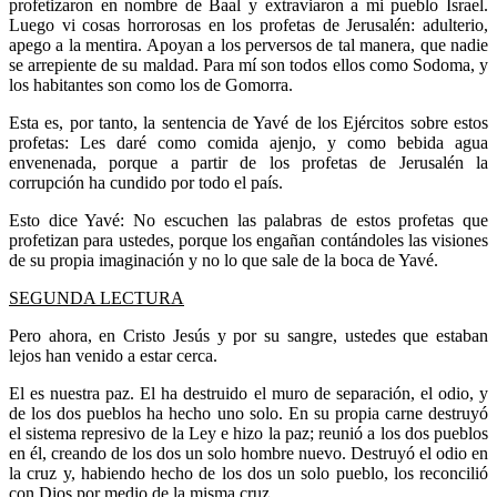
profetizaron en nombre de Baal y extraviaron a mi pueblo Israel.
Luego vi cosas horrorosas en los profetas de Jerusalén: adulterio,
apego a la mentira. Apoyan a los perversos de tal manera, que nadie
se arrepiente de su maldad. Para mí son todos ellos como Sodoma, y
los habitantes son como los de Gomorra.
Esta es, por tanto, la sentencia de Yavé de los Ejércitos sobre estos
profetas: Les daré como comida ajenjo, y como bebida agua
envenenada, porque a partir de los profetas de Jerusalén la
corrupción ha cundido por todo el país.
Esto dice Yavé: No escuchen las palabras de estos profetas que
profetizan para ustedes, porque los engañan contándoles las visiones
de su propia imaginación y no lo que sale de la boca de Yavé.
SEGUNDA LECTURA
Pero ahora, en Cristo Jesús y por su sangre, ustedes que estaban
lejos han venido a estar cerca.
El es nuestra paz. El ha destruido el muro de separación, el odio, y
de los dos pueblos ha hecho uno solo. En su propia carne destruyó
el sistema represivo de la Ley e hizo la paz; reunió a los dos pueblos
en él, creando de los dos un solo hombre nuevo. Destruyó el odio en
la cruz y, habiendo hecho de los dos un solo pueblo, los reconcilió
con Dios por medio de la misma cruz.