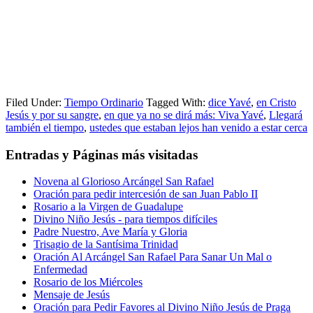
Filed Under:
Tiempo Ordinario
Tagged With:
dice Yavé
,
en Cristo
Jesús y por su sangre
,
en que ya no se dirá más: Viva Yavé
,
Llegará
también el tiempo
,
ustedes que estaban lejos han venido a estar cerca
Entradas y Páginas más visitadas
Novena al Glorioso Arcángel San Rafael
Oración para pedir intercesión de san Juan Pablo II
Rosario a la Virgen de Guadalupe
Divino Niño Jesús - para tiempos difíciles
Padre Nuestro, Ave María y Gloria
Trisagio de la Santísima Trinidad
Oración Al Arcángel San Rafael Para Sanar Un Mal o
Enfermedad
Rosario de los Miércoles
Mensaje de Jesús
Oración para Pedir Favores al Divino Niño Jesús de Praga