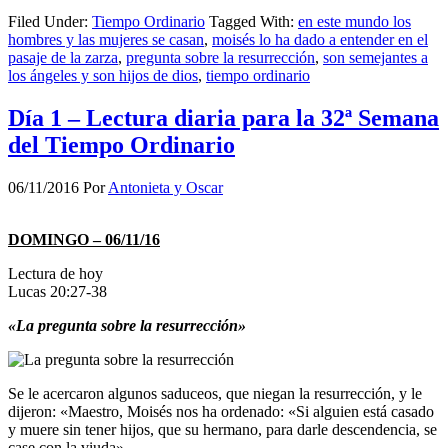
Filed Under:
Tiempo Ordinario
Tagged With:
en este mundo los
hombres y las mujeres se casan
,
moisés lo ha dado a entender en el
pasaje de la zarza
,
pregunta sobre la resurrección
,
son semejantes a
los ángeles y son hijos de dios
,
tiempo ordinario
Día 1 – Lectura diaria para la 32ª Semana
del Tiempo Ordinario
06/11/2016
Por
Antonieta y Oscar
DOMINGO – 06/11/16
Lectura de hoy
Lucas 20:27-38
«La pregunta sobre la resurrección»
Se le acercaron algunos saduceos, que niegan la resurrección, y le
dijeron: «Maestro, Moisés nos ha ordenado: «Si alguien está casado
y muere sin tener hijos, que su hermano, para darle descendencia, se
case con la viuda».