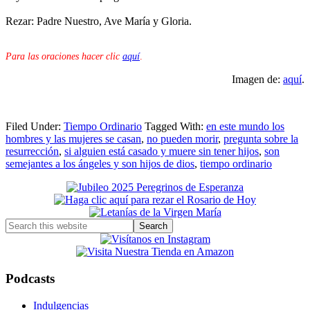
Rezar: Padre Nuestro, Ave María y Gloria.
Para las oraciones hacer clic
aquí
.
Imagen de:
aquí
.
Filed Under:
Tiempo Ordinario
Tagged With:
en este mundo los
hombres y las mujeres se casan
,
no pueden morir
,
pregunta sobre la
resurrección
,
si alguien está casado y muere sin tener hijos
,
son
semejantes a los ángeles y son hijos de dios
,
tiempo ordinario
Primary
Sidebar
Search
this
website
Podcasts
Indulgencias