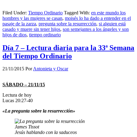
Filed Under:
Tiempo Ordinario
Tagged With:
en este mundo los
hombres y las mujeres se casan
,
moisés lo ha dado a entender en el
pasaje de la zarza
,
pregunta sobre la resurrección
,
si alguien está
casado y muere sin tener hijos
,
son semejantes a los ángeles y son
hijos de dios
,
tiempo ordinario
Día 7 – Lectura diaria para la 33ª Semana
del Tiempo Ordinario
21/11/2015
Por
Antonieta y Oscar
SÁBADO – 21/11/15
Lectura de hoy
Lucas 20:27-40
«La pregunta sobre la resurrección»
James Tissot
Jesús hablando con la saduceos