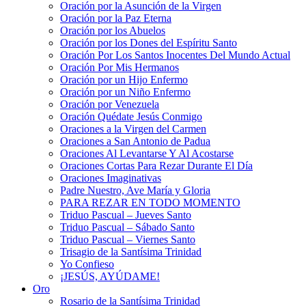
Oración por la Asunción de la Virgen
Oración por la Paz Eterna
Oración por los Abuelos
Oración por los Dones del Espíritu Santo
Oración Por Los Santos Inocentes Del Mundo Actual
Oración Por Mis Hermanos
Oración por un Hijo Enfermo
Oración por un Niño Enfermo
Oración por Venezuela
Oración Quédate Jesús Conmigo
Oraciones a la Virgen del Carmen
Oraciones a San Antonio de Padua
Oraciones Al Levantarse Y Al Acostarse
Oraciones Cortas Para Rezar Durante El Día
Oraciones Imaginativas
Padre Nuestro, Ave María y Gloria
PARA REZAR EN TODO MOMENTO
Triduo Pascual – Jueves Santo
Triduo Pascual – Sábado Santo
Triduo Pascual – Viernes Santo
Trisagio de la Santísima Trinidad
Yo Confieso
¡JESÚS, AYÚDAME!
Oro
Rosario de la Santísima Trinidad