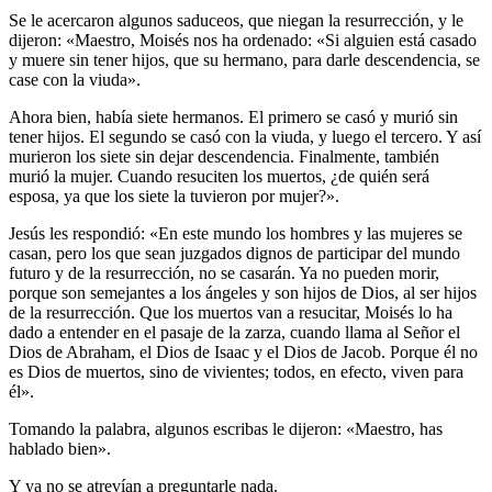
Se le acercaron algunos saduceos, que niegan la resurrección, y le
dijeron: «Maestro, Moisés nos ha ordenado: «Si alguien está casado
y muere sin tener hijos, que su hermano, para darle descendencia, se
case con la viuda».
Ahora bien, había siete hermanos. El primero se casó y murió sin
tener hijos. El segundo se casó con la viuda, y luego el tercero. Y así
murieron los siete sin dejar descendencia. Finalmente, también
murió la mujer. Cuando resuciten los muertos, ¿de quién será
esposa, ya que los siete la tuvieron por mujer?».
Jesús les respondió: «En este mundo los hombres y las mujeres se
casan, pero los que sean juzgados dignos de participar del mundo
futuro y de la resurrección, no se casarán. Ya no pueden morir,
porque son semejantes a los ángeles y son hijos de Dios, al ser hijos
de la resurrección. Que los muertos van a resucitar, Moisés lo ha
dado a entender en el pasaje de la zarza, cuando llama al Señor el
Dios de Abraham, el Dios de Isaac y el Dios de Jacob. Porque él no
es Dios de muertos, sino de vivientes; todos, en efecto, viven para
él».
Tomando la palabra, algunos escribas le dijeron: «Maestro, has
hablado bien».
Y ya no se atrevían a preguntarle nada.