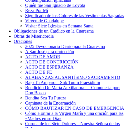
Contemplación Ignaciana
Quién fue San Ignacio de Loyola
Reza Por Mí
Significado de los Colores de las Vestimentas Sagradas
Virgen de Guadalupe
Visitar Siete Iglesias en Semana Santa
Obligaciones de un Católico en la Cuaresma
Obras de Misericordia
Oraciones
2025 Devocionario Diario para la Cuaresma
A San José para protección
ACTO DE AMOR
ACTO DE CONTRICCIÓN
ACTO DE ESPERANZA
ACTO DE FE
ALABANZAS AL SANTÍSIMO SACRAMENTO
Bajo Tu Amparo – Sub Tuum Praesidium
Bendición De María Auxiliadora — Compuesta por:
Don Bosco
Bendita Sea Tu Pureza
Caminata de la Encarnación
CÓMO BAUTIZAR EN CASO DE EMERGENCIA
Cómo Honrar a la Virgen María y una oración para las
«Madres en su Día»
Corona de los Siete Dolores – Nuestra Señora de los